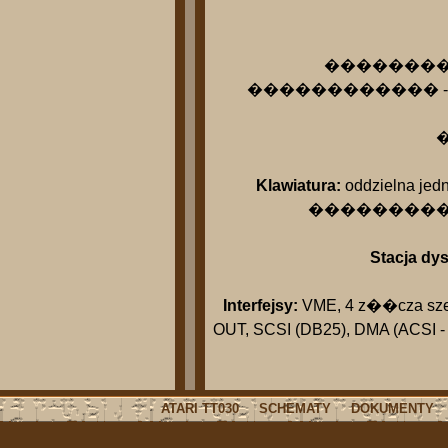
������������ 
������������ - sprz�tow
�
Klawiatura:
oddzielna jedn
��������������
Stacja dy
Interfejsy:
VME, 4 z��cza szere
OUT, SCSI (DB25), DMA (ACSI - 
ATARI TT030
SCHEMATY
DOKUMENTY