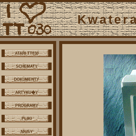
Kwater
ATARI TT030
SCHEMATY
DOKUMENTY
ARTYKU�Y
PROGRAMY
PLIKI
NIUSY