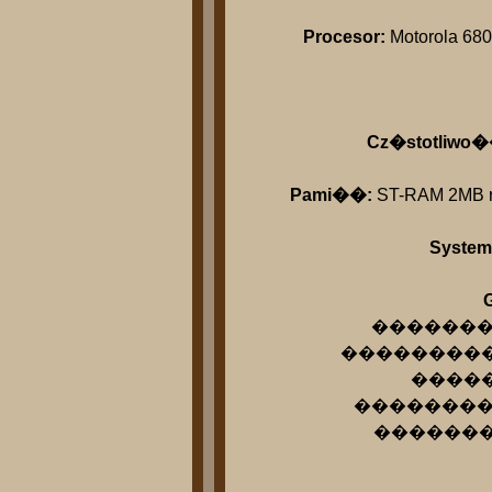
Procesor:
Motorola 68
Cz�stotliwo�
Pami��:
ST-RAM 2MB ro
System
G
����������
������������
�������
��������� �
���������