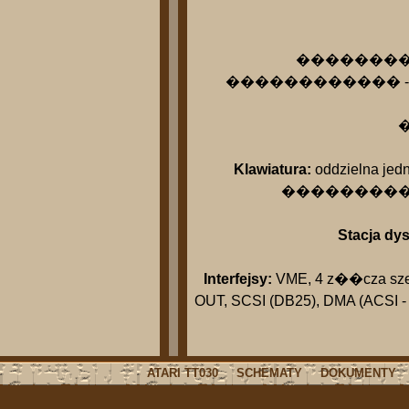
������������ 
������������ - sprz�tow
�
Klawiatura:
oddzielna jedn
��������������
Stacja dy
Interfejsy:
VME, 4 z��cza szere
OUT, SCSI (DB25), DMA (ACSI - 
ATARI TT030
SCHEMATY
DOKUMENTY