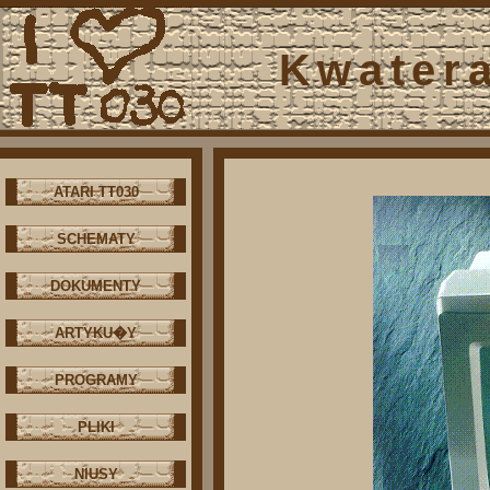
Kwater
ATARI TT030
SCHEMATY
DOKUMENTY
ARTYKU�Y
PROGRAMY
PLIKI
NIUSY