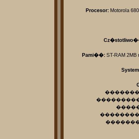
Procesor:
Motorola 68
Cz�stotliwo�
Pami��:
ST-RAM 2MB ro
System
G
����������
������������
�������
��������� �
���������