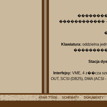
������������ 
������������ - sprz�tow
�
Klawiatura:
oddzielna jedn
��������������
Stacja dy
Interfejsy:
VME, 4 z��cza szere
OUT, SCSI (DB25), DMA (ACSI - 
ATARI TT030
SCHEMATY
DOKUMENTY