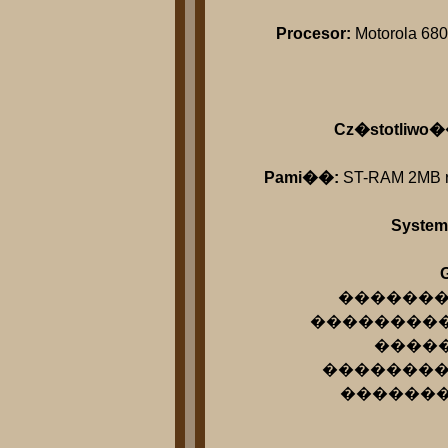
Procesor:
Motorola 68
Cz�stotliwo�
Pami��:
ST-RAM 2MB ro
System
G
����������
������������
�������
��������� �
���������