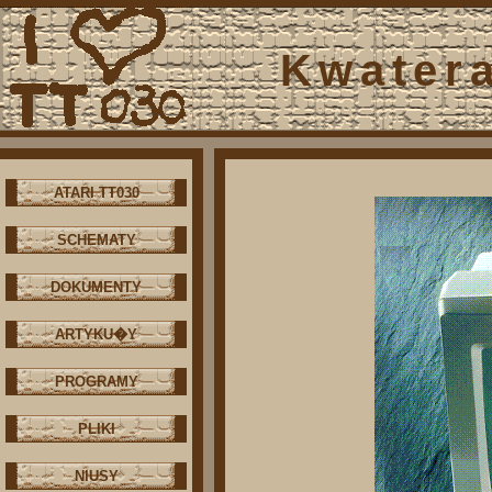
Kwater
ATARI TT030
SCHEMATY
DOKUMENTY
ARTYKU�Y
PROGRAMY
PLIKI
NIUSY